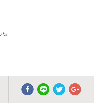
した。
。