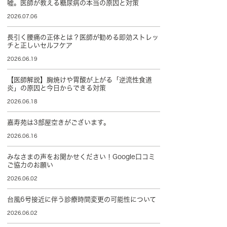
嘘。医師が教える糖尿病の本当の原因と対策
2026.07.06
長引く腰痛の正体とは？医師が勧める即効ストレッ
チと正しいセルフケア
2026.06.19
【医師解説】胸焼けや胃酸が上がる「逆流性食道
炎」の原因と今日からできる対策
2026.06.18
嘉寿苑は3部屋空きがございます。
2026.06.16
みなさまの声をお聞かせください！Google口コミ
ご協力のお願い
2026.06.02
台風6号接近に伴う診療時間変更の可能性について
2026.06.02