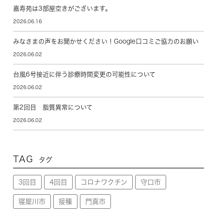
嘉寿苑は3部屋空きがございます。
2026.06.16
みなさまの声をお聞かせください！Google口コミご協力のお願い
2026.06.02
台風6号接近に伴う診療時間変更の可能性について
2026.06.02
第2回目 脂質異常について
2026.06.02
TAG
タグ
3回目
4回目
コロナワクチン
守口市
寝屋川市
接種
門真市