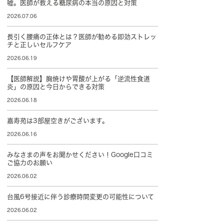
嘘。医師が教える糖尿病の本当の原因と対策
2026.07.06
長引く腰痛の正体とは？医師が勧める即効ストレッ
チと正しいセルフケア
2026.06.19
【医師解説】胸焼けや胃酸が上がる「逆流性食道
炎」の原因と今日からできる対策
2026.06.18
嘉寿苑は3部屋空きがございます。
2026.06.16
みなさまの声をお聞かせください！Google口コミ
ご協力のお願い
2026.06.02
台風6号接近に伴う診療時間変更の可能性について
2026.06.02