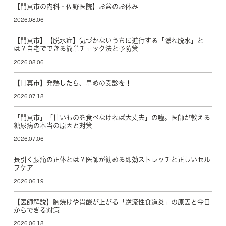
【門真市の内科・佐野医院】お盆のお休み
2026.08.06
【門真市】【脱水症】気づかないうちに進行する「隠れ脱水」と
は？自宅でできる簡単チェック法と予防策
2026.08.06
【門真市】発熱したら、早めの受診を！
2026.07.18
「門真市」「甘いものを食べなければ大丈夫」の嘘。医師が教える
糖尿病の本当の原因と対策
2026.07.06
長引く腰痛の正体とは？医師が勧める即効ストレッチと正しいセル
フケア
2026.06.19
【医師解説】胸焼けや胃酸が上がる「逆流性食道炎」の原因と今日
からできる対策
2026.06.18