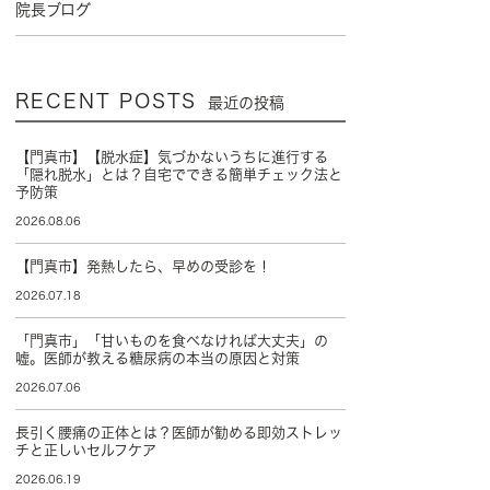
院長ブログ
RECENT POSTS
最近の投稿
【門真市】【脱水症】気づかないうちに進行する
「隠れ脱水」とは？自宅でできる簡単チェック法と
予防策
2026.08.06
【門真市】発熱したら、早めの受診を！
2026.07.18
「門真市」「甘いものを食べなければ大丈夫」の
嘘。医師が教える糖尿病の本当の原因と対策
2026.07.06
長引く腰痛の正体とは？医師が勧める即効ストレッ
チと正しいセルフケア
2026.06.19