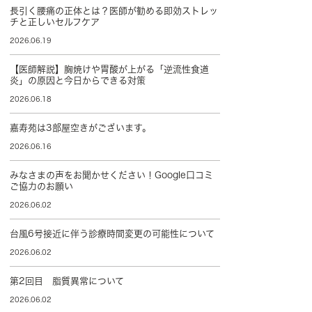
長引く腰痛の正体とは？医師が勧める即効ストレッ
チと正しいセルフケア
2026.06.19
【医師解説】胸焼けや胃酸が上がる「逆流性食道
炎」の原因と今日からできる対策
2026.06.18
嘉寿苑は3部屋空きがございます。
2026.06.16
みなさまの声をお聞かせください！Google口コミ
ご協力のお願い
2026.06.02
台風6号接近に伴う診療時間変更の可能性について
2026.06.02
第2回目 脂質異常について
2026.06.02