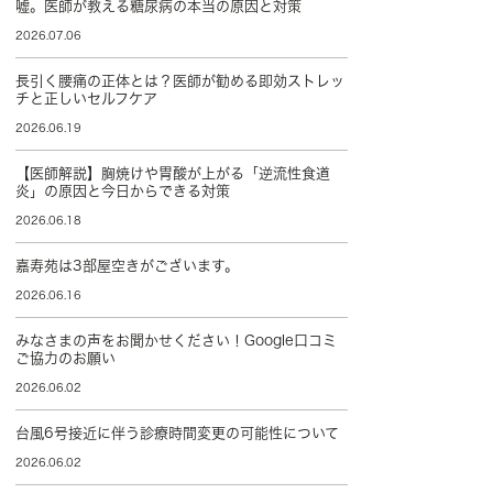
嘘。医師が教える糖尿病の本当の原因と対策
2026.07.06
長引く腰痛の正体とは？医師が勧める即効ストレッ
チと正しいセルフケア
2026.06.19
【医師解説】胸焼けや胃酸が上がる「逆流性食道
炎」の原因と今日からできる対策
2026.06.18
嘉寿苑は3部屋空きがございます。
2026.06.16
みなさまの声をお聞かせください！Google口コミ
ご協力のお願い
2026.06.02
台風6号接近に伴う診療時間変更の可能性について
2026.06.02