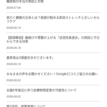
糖尿病の本当の原因と対策
2026.07.06
長引く腰痛の正体とは？医師が勧める即効ストレッチと正しいセル
フケア
2026.06.19
【医師解説】胸焼けや胃酸が上がる「逆流性食道炎」の原因と今日
からできる対策
2026.06.18
嘉寿苑は3部屋空きがございます。
2026.06.16
みなさまの声をお聞かせください！Google口コミご協力のお願い
2026.06.02
台風6号接近に伴う診療時間変更の可能性について
2026.06.02
第2回目 脂質異常について